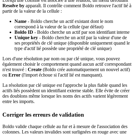
Lorsqu'une colonne est associée à une relation, un menu déroulant
Resolve by
apparaît. Il contrôle comment Boldo retrouve l'actif lié à
partir de la valeur de la cellule :
Name
- Boldo cherche un actif existant dont le nom
correspond à la valeur de la cellule (par défaut)
Boldo ID
- Boldo cherche un actif par son identifiant interne
Unique key
- Boldo cherche un actif par la valeur d'une de
ses propriétés de clé unique (disponible uniquement quand le
type d'actif lié possède une propriété de clé unique)
Lors d'une résolution par nom ou par clé unique, vous pouvez
également choisir le comportement quand aucun actif correspondant
n'est trouvé :
Create
(Boldo crée automatiquement un nouvel actif)
ou
Error
(l'import échoue si l'actif lié est manquant).
La résolution par clé unique est l'approche la plus fiable quand les
actifs liés possèdent un identifiant externe stable. Elle évite de créer
des doublons même lorsque les noms des actifs varient légèrement
entre les imports.
Corriger les erreurs de validation
Boldo valide chaque cellule au fur et à mesure de l'association des
colonnes. Les valeurs invalides sont surlignées en rouge avec une