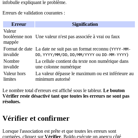
infobulle expliquant le problème.
Erreurs de validation courantes :
Erreur
Signification
Valeur
booléenne non
Une valeur n'est pas associée à vrai ou faux
mappée
Format de date
La date ne suit pas un format reconnu (
YYYY-MM-
invalide
,
,
ou
)
DD
YYYY/MM/DD
DD/MM/YYYY
DD-MM-YYYY
Nombre
La cellule contient du texte non numérique dans
invalide
une colonne numérique
Valeur hors
La valeur dépasse le maximum ou est inférieure au
limites
minimum autorisé
Le nombre total d'erreurs est affiché sous le tableur.
Le bouton
Vérifier reste désactivé tant que toutes les erreurs ne sont pas
résolues.
Vérifier et confirmer
Lorsque l'association est prête et que toutes les erreurs sont
corrigées, cliquez sur
Vérifier
. Boldo exécute un aperçu côté